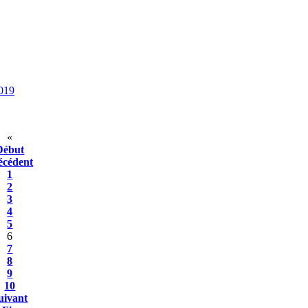
2019
«
Début
écédent
1
2
3
4
5
6
7
8
9
10
uivant