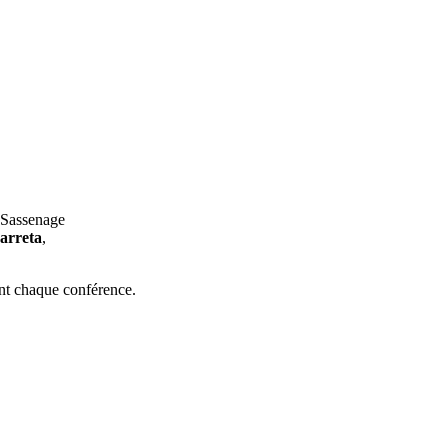
e Sassenage
arreta
,
ant chaque conférence.