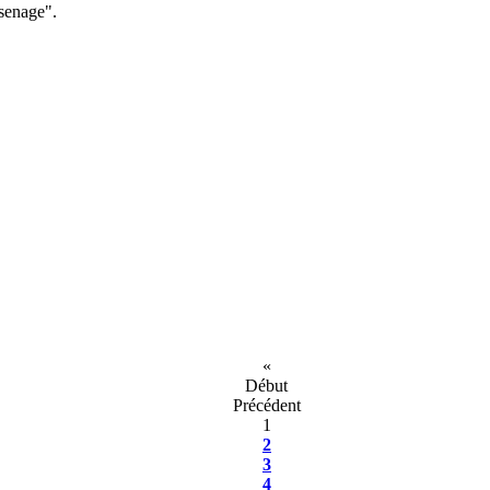
ssenage".
«
Début
Précédent
1
2
3
4