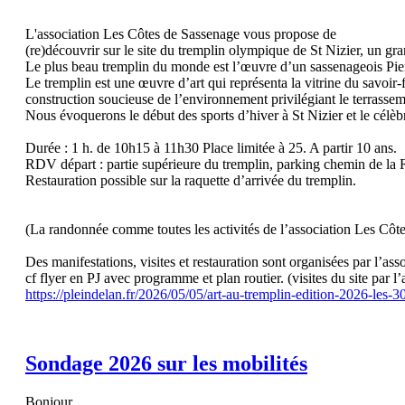
L'association Les Côtes de Sassenage vous propose de
(re)découvrir sur le site du tremplin olympique de St Nizier, un g
Le plus beau tremplin du monde est l’œuvre d’un sassenageois Pierr
Le tremplin est une œuvre d’art qui représenta la vitrine du savoir-
construction soucieuse de l’environnement privilégiant le terrass
Nous évoquerons le début des sports d’hiver à St Nizier et le cél
Durée : 1 h. de 10h15 à 11h30 Place limitée à 25. A partir 10 ans.
RDV départ : partie supérieure du tremplin, parking chemin de la
Restauration possible sur la raquette d’arrivée du tremplin.
(La randonnée comme toutes les activités de l’association Les Côtes
Des manifestations, visites et restauration sont organisées par l’as
cf flyer en PJ avec programme et plan routier. (visites du site par l
https://pleindelan.fr/2026/05/05/art-au-tremplin-edition-2026-les-
Sondage 2026 sur les mobilités
Bonjour,