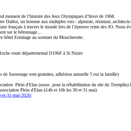
rand moment de l’histoire des Jeux Olympiques d’hiver de 1968.
e Dalloz, un homme aux multiples vies : alpiniste, résistant, architect
faire français à travers le monde lors de l’épreuve reine des JO. Nous év
ement sur le bétonnage…
èbre hôtel Ermitage au sommet du Moucherotte.
 Roche route départemental D106F à St Nizier
 de Sassenage sont gratuites, adhésion annuelle 5 eur la famille)
sociation Plein d'Elan (assoc. pour la réhabilitation du site du Tremplin
’association Plein d'Elan à14h et 16h les 30 et 31 mai)
30-et-31-mai-2026/