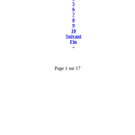
5
6
7
8
9
10
Suivant
Fin
»
Page 1 sur 17